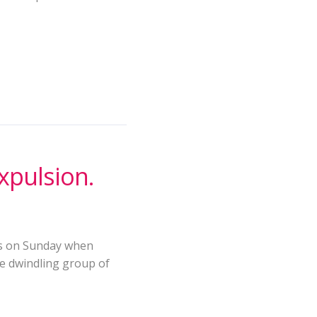
expulsion.
les on Sunday when
he dwindling group of