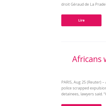
droit Géraud de La Pradel
Lire
Africans 
PARIS, Aug 25 (Reuter) – 
police scrapped expulsio
detainees, lawyers said. 