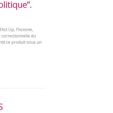
litique”.
’Act Up, l’homme,
e correctionnelle du
enté ce produit sous un
S