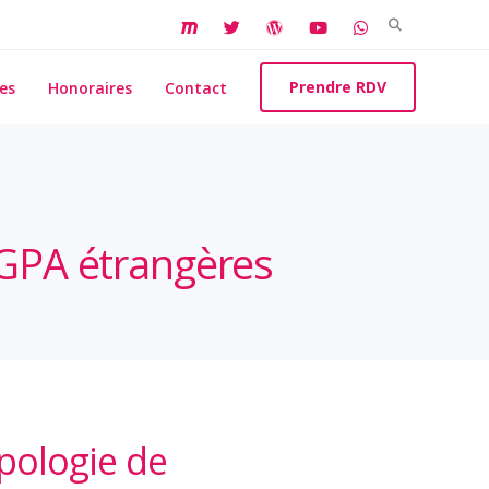
Search
for:
Prendre RDV
es
Honoraires
Contact
 GPA étrangères
apologie de