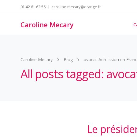
01 42 61 62 56
caroline.mecary@orange.fr
Caroline Mecary
C
Caroline Mecary
Blog
avocat Admission en Fran
All posts tagged: avoc
Le préside