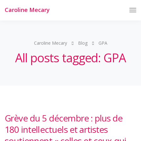
Caroline Mecary
Tog
Nav
Caroline Mecary
Blog
GPA
All posts tagged: GPA
Grève du 5 décembre : plus de
180 intellectuels et artistes
soutiennent « celles et ceux qui