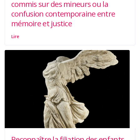
commis sur des mineurs ou la
confusion contemporaine entre
mémoire et justice
Lire
Reconnaître la filiation des enfants