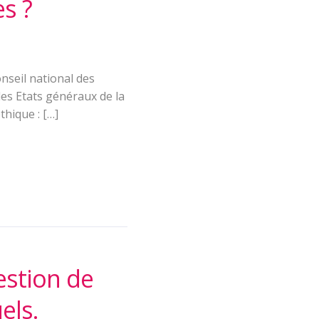
s ?
onseil national des
es Etats généraux de la
thique : […]
estion de
els.