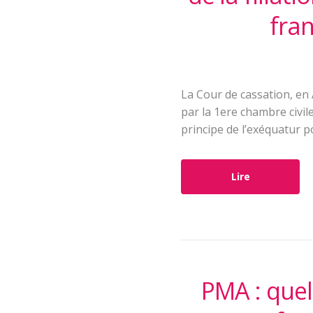
fra
La Cour de cassation, en 
par la 1ere chambre civil
principe de l’exéquatur p
Lire
PMA : quel