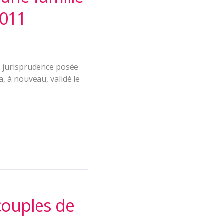
2011
la jurisprudence posée
a, à nouveau, validé le
couples de