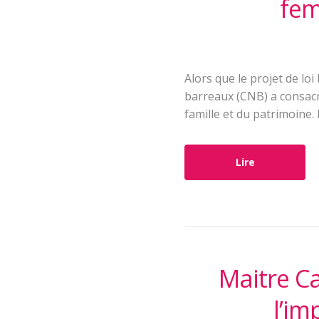
fem
Alors que le projet de loi
barreaux (CNB) a consacr
famille et du patrimoine. 
Lire
Maitre C
l’im