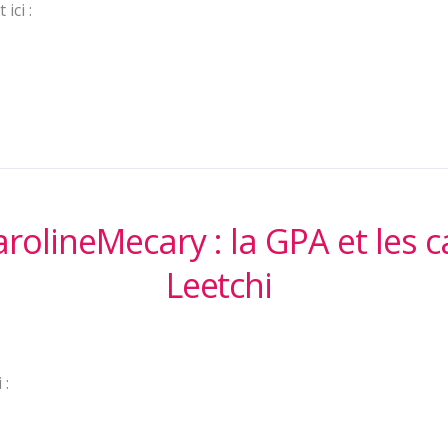
ici :
rolineMecary : la GPA et les 
Leetchi
 :