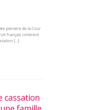
lée plénière de la Cour
roit français cohérent
estation […]
e cassation
 une famille