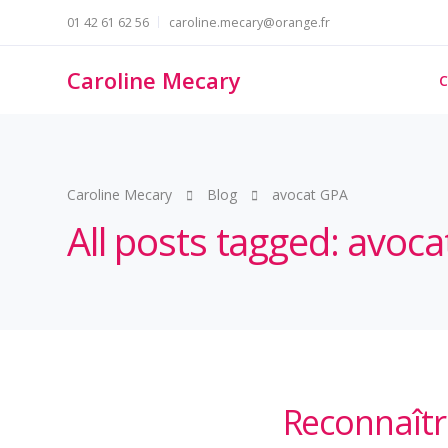
01 42 61 62 56
caroline.mecary@orange.fr
Caroline Mecary
C
Caroline Mecary
Blog
avocat GPA
All posts tagged: avoc
Reconnaître