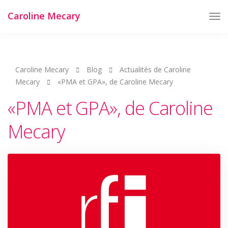
Caroline Mecary
Tog
Nav
Caroline Mecary
Blog
Actualités de Caroline
Mecary
«PMA et GPA», de Caroline Mecary
«PMA et GPA», de Caroline
Mecary