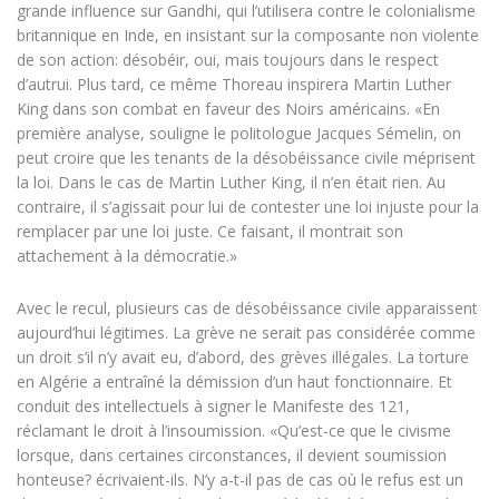
grande influence sur Gandhi, qui l’utilisera contre le colonialisme
britannique en Inde, en insistant sur la composante non violente
de son action: désobéir, oui, mais toujours dans le respect
d’autrui. Plus tard, ce même Thoreau inspirera Martin Luther
King dans son combat en faveur des Noirs américains. «En
première analyse, souligne le politologue Jacques Sémelin, on
peut croire que les tenants de la désobéissance civile méprisent
la loi. Dans le cas de Martin Luther King, il n’en était rien. Au
contraire, il s’agissait pour lui de contester une loi injuste pour la
remplacer par une loi juste. Ce faisant, il montrait son
attachement à la démocratie.»
Avec le recul, plusieurs cas de désobéissance civile apparaissent
aujourd’hui légitimes. La grève ne serait pas considérée comme
un droit s’il n’y avait eu, d’abord, des grèves illégales. La torture
en Algérie a entraîné la démission d’un haut fonctionnaire. Et
conduit des intellectuels à signer le Manifeste des 121,
réclamant le droit à l’insoumission. «Qu’est-ce que le civisme
lorsque, dans certaines circonstances, il devient soumission
honteuse? écrivaient-ils. N’y a-t-il pas de cas où le refus est un