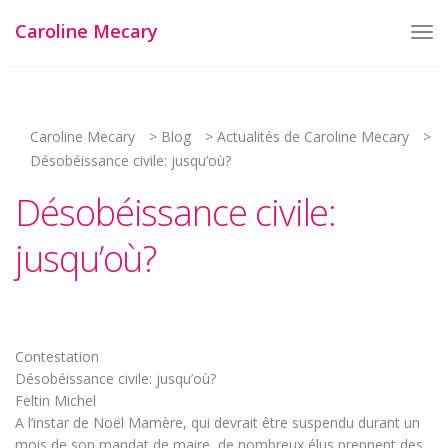
Caroline Mecary
Tog
Nav
Caroline Mecary
>
Blog
>
Actualités de Caroline Mecary
>
Désobéissance civile: jusqu’où?
Désobéissance civile:
jusqu’où?
Contestation
Désobéissance civile: jusqu’où?
Feltin Michel
A l’instar de Noël Mamère, qui devrait être suspendu durant un
mois de son mandat de maire, de nombreux élus prennent des