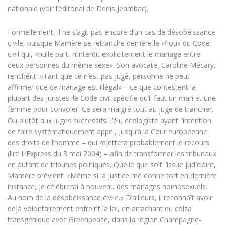
nationale (voir l’éditorial de Denis Jeambar).
Formellement, il ne s’agit pas encore d’un cas de désobéissance
civile, puisque Mamère se retranche derrière le «flou» du Code
civil qui, «nulle part, n’interdit explicitement le mariage entre
deux personnes du même sexe». Son avocate, Caroline Mécary,
renchérit: «Tant que ce n’est pas jugé, personne ne peut
affirmer que ce mariage est illégal» – ce que contestent la
plupart des juristes: le Code civil spécifie qu’il faut un mari et une
femme pour convoler. Ce sera malgré tout au juge de trancher.
Ou plutôt aux juges successifs, l’élu écologiste ayant l’intention
de faire systématiquement appel, jusqu’à la Cour européenne
des droits de l’homme – qui rejettera probablement le recours
(lire L’Express du 3 mai 2004) – afin de transformer les tribunaux
en autant de tribunes politiques. Quelle que soit l’issue judiciaire,
Mamère prévient: «Même si la justice me donne tort en dernière
instance, je célébrerai à nouveau des mariages homosexuels.
Au nom de la désobéissance civile.» D’ailleurs, il reconnaît avoir
déjà volontairement enfreint la loi, en arrachant du colza
transgénique avec Greenpeace, dans la région Champagne-