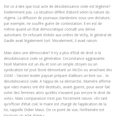
Est-ce à dire que tout acte de désobéissance civile est légitime?
Evidemment pas. La situation diffère d’abord selon la nature du
régime. La diffusion de journaux clandestins sous une dictature,
par exemple, ne souffre guère de contestation. Il en est de
même quand un Etat démocratique connaît une dérive
autoritaire. En refusant d’obéir aux ordres de Vichy, le général de
Gaulle avait légalement tort. Moralement, il avait raison.
Mais dans une démocratie? Il n’y a plus d’Etat de droit si la
désobéissance civile se généralise. Circonstance aggravante:
Noël Mamère est un élu et non un simple citoyen ou un
syndicaliste tel José Bové démontant un McDo ou arrachant des
OGM – l’ancien leader paysan prépare d’ailleurs un livre sur… la
désobéissance civile. A l’appui de sa démarche, Mamère affirme
que «des maires ont été destitués, avant-guerre, pour avoir fait
voter des femmes alors qu’elles n’avaient pas encore le droit de
vote». Mais comparaison n’est pas forcément raison: «En tant
qu’officier d’état civil, le maire est chargé de l’application de la
loi, rappelle Didier Maus. De ce point de vue, l’enfreindre est
toujours un acte grave.»