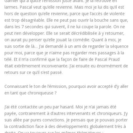
Garnier qui a quitté l’émission juste avant. Je la retrouve en
larmes. Pascal veut qu’elle revienne. Mais moi je lui dis qu’il est
hors de question qu’elle revienne, parce que l’accès de violente
est trop désagréable. Elle ne peut pas ouvrir la bouche sans que,
dans les 7 secondes qui suivent, il ne lui coupe la parole. On ne
peut rien développer. Elle se serait décrédibilisée à y retourner,
on aurait pu penser qu’elle jouait la comédie. Quant à moi, je
suis sortie de là… J’ai demandé à un ami de regarder la séquence
pour moi, parce que je n’aime pas regarder mes passages à la
télé. Et il m’a confirmé que la façon de faire de Pascal Praud
était extrêmement inconvenante. J’ai ensuite eu énormément de
retours sur ce qu’il s’est passé.
Connaissant le ton de l’émission, pourquoi avoir accepté d’y aller
en tant que chroniqueuse ?
J’ai été contactée un peu par hasard. Moi je n’ai jamais été
payée, contrairement à d’autres intervenants et chroniqueurs. J’y
suis allée par pures convictions. Je pensais que je pouvais porter
la contradiction face à des développements globalement très à
droite. On va toujours sur les mêmes thématiques :