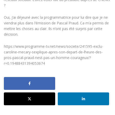
?
Oui, j’ai déjeuné avec la programmatrice pour lui dire que je ne
viendrai plus dans l’émission de Pascal Praud. Ca m’a permis de
mettre les choses au clair. Ils n’ont pas été surpris par cette
décision.
https://www.programme-tv.net/news/societe/241595-exclu-
caroline-mecary-sexplique-apres-son-depart-de-lheure-des-
pros-pascal-praud-nest-pas-un-homme-courageux/?
r=0.19488431394053674