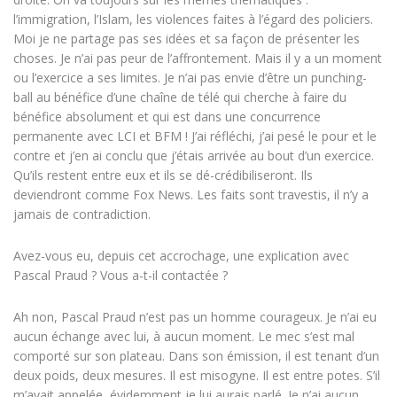
l’immigration, l’Islam, les violences faites à l’égard des policiers.
Moi je ne partage pas ses idées et sa façon de présenter les
choses. Je n’ai pas peur de l’affrontement. Mais il y a un moment
ou l’exercice a ses limites. Je n’ai pas envie d’être un punching-
ball au bénéfice d’une chaîne de télé qui cherche à faire du
bénéfice absolument et qui est dans une concurrence
permanente avec LCI et BFM ! J’ai réfléchi, j’ai pesé le pour et le
contre et j’en ai conclu que j’étais arrivée au bout d’un exercice.
Qu’ils restent entre eux et ils se dé-crédibiliseront. Ils
deviendront comme Fox News. Les faits sont travestis, il n’y a
jamais de contradiction.
Avez-vous eu, depuis cet accrochage, une explication avec
Pascal Praud ? Vous a-t-il contactée ?
Ah non, Pascal Praud n’est pas un homme courageux. Je n’ai eu
aucun échange avec lui, à aucun moment. Le mec s’est mal
comporté sur son plateau. Dans son émission, il est tenant d’un
deux poids, deux mesures. Il est misogyne. Il est entre potes. S’il
m’avait appelée, évidemment je lui aurais parlé. Je n’ai aucun