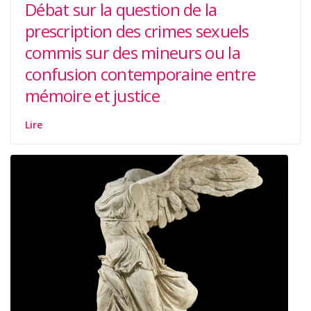
Débat sur la question de la
prescription des crimes sexuels
commis sur des mineurs ou la
confusion contemporaine entre
mémoire et justice
Lire