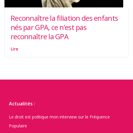
Reconnaître la filiation des enfants
nés par GPA, ce n’est pas
reconnaître la GPA
Lire
Actualités :
Le droit est politique mon interview sur le Fréquence
Populaire