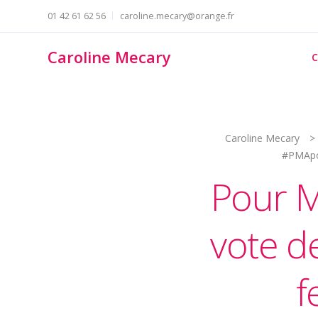
01 42 61 62 56
caroline.mecary@orange.fr
Caroline Mecary
C
Caroline Mecary
>
#PMApou
Pour M
vote d
f