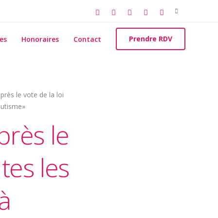
Search
for:
Prendre RDV
es
Honoraires
Contact
rès le vote de la loi
outisme»
près le
tes les
à