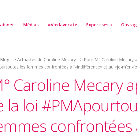
abinet
Médias
#Viedavocate
Expertises
Ouvrag
Blog
>
Actualités de Caroline Mecary
>
Pour M° Caroline Mecary ap
rtoutes les femmes confrontées à l’«indifférence» et au «je-m’en-f
° Caroline Mecary a
e la loi #PMApourtou
emmes confrontées 