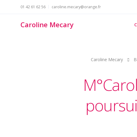
01 42 61 62 56
caroline.mecary@orange.fr
Caroline Mecary
C
Caroline Mecary
B
M°Carol
poursui