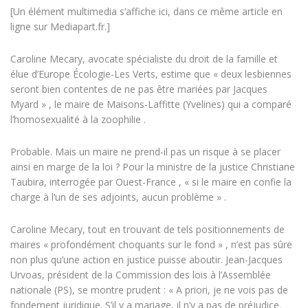
[Un élément multimedia s’affiche ici, dans ce même article en
ligne sur Mediapart.fr.]
Caroline Mecary, avocate spécialiste du droit de la famille et
élue d’Europe Écologie-Les Verts, estime que « deux lesbiennes
seront bien contentes de ne pas être mariées par Jacques
Myard » , le maire de Maisons-Laffitte (Yvelines) qui a comparé
l’homosexualité à la zoophilie .
Probable. Mais un maire ne prend-il pas un risque à se placer
ainsi en marge de la loi ? Pour la ministre de la justice Christiane
Taubira, interrogée par Ouest-France , « si le maire en confie la
charge à l’un de ses adjoints, aucun problème » .
Caroline Mecary, tout en trouvant de tels positionnements de
maires « profondément choquants sur le fond » , n’est pas sûre
non plus qu’une action en justice puisse aboutir. Jean-Jacques
Urvoas, président de la Commission des lois à l’Assemblée
nationale (PS), se montre prudent : « A priori, je ne vois pas de
fondement juridique. S’il y a mariage, il n’y a pas de préjudice.