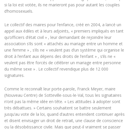
si la loi est votée, ils ne marieront pas pour autant les couples
d’homosexuels.
Le collectif des maires pour l’enfance, créé en 2004, a lancé un
appel aux édiles et à leurs adjoints, « premiers impliqués en tant
qu’officiers d’état civil » , leur demandant de rejoindre leur
association s’ils sont « attachés au mariage entre un homme et
une femme » , s’ils ne « veulent pas d’un système qui organise le
droit à l’enfant aux dépens des droits de l’enfant » , s’ils ne «
veulent pas être forcés de célébrer un mariage entre personne
du même sexe » . Le collectif revendique plus de 12 000
signatures.
Comme le reconnaît leur porte-parole, Franck Meyer, maire
(Nouveau Centre) de Sotteville-sous-le-Val, tous les signataires
n’ont pas la même idée en tête. « Les attitudes à adopter sont
très débattues. » Certains souhaitent se battre seulement
jusqu’au vote de la loi, quand d’autres entendent continuer après
et disent envisager un droit de retrait, une clause de conscience
ou la désobéissance civile. Mais que peut-il vraiment se passer