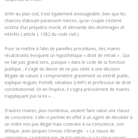
Enfin au plan civil, il est également envisageable, bien que les
chances d’aboutir paraissent minces, qu’un couple s’estime
victime d’un préjudice moral, et demande des dommages et
intérêts ( article L 1382 du code civil ).
Pour se mettre à l’abri de pareilles procédures, des maires
récalcitrants évoquent un hypothétique « droit de retrait » . Qui
ne fait pas grand sens, puisque « dans le code de la fonction
publique , il s’agit du devoir de ne pas obéir à une décision
illégale de nature à compromettre gravement un intérêt public,
explique Hugues Portelli, sénateur (UMP) et professeur de droit
constitutionnel. Or en l’espèce, il s’agira précisément de maires
n’appliquant pas la loi » .
D’autres maires, plus nombreux, veulent faire valoir une clause
de conscience. Celle-ci permet en effet à un agent de désobéir à
un ordre non pas illégal mais contraire à sa conscience, son
éthique. Jean-Jacques Urvoas s’étrangle : « La clause de
conscience, ça n’existe pas. Je n’ai jamais vu ça ! Vous croyez