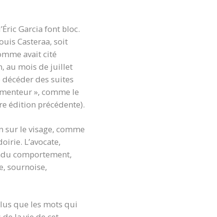
Éric Garcia font bloc.
ouis Casteraa, soit
homme avait cité
, au mois de juillet
e décéder des suites
« menteur », comme le
re édition précédente).
in sur le visage, comme
irie. L’avocate,
tendu comportement,
e, sournoise,
 plus que les mots qui
de la vie de cet