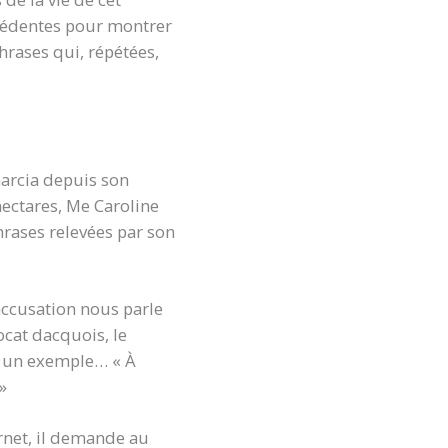
écédentes pour montrer
hrases qui, répétées,
Garcia depuis son
hectares, Me Caroline
hrases relevées par son
accusation nous parle
cat dacquois, le
st un exemple… « À
»
ernet, il demande au