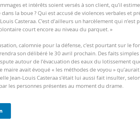
mmages et intérêts soient versés à son client, qu’il estim
îné dans la boue ? Qui est accusé de violences verbales et
Louis Casteraa. C’est d’ailleurs un harcèlement qui n’est
olontaire court encore au niveau du parquet. »
ation, calomnie pour la défense, c’est pourtant sur le fo
 rendra son délibéré le 30 avril prochain. Des faits simple
ispute autour de l’évacuation des eaux du lotissement que
 le maire avait évoqué « les méthodes de voyou » qu’aurai
le Jean-Louis Casteraa s’était lui aussi fait insulter, selon
par les personnes présentes au moment du drame.