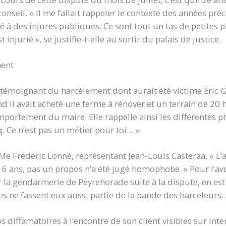
seil. « Il me fallait rappeler le contexte des années pr
 à des injures publiques. Ce sont tout un tas de petites p
 injurié », se justifie-t-elle au sortir du palais de justice.
ment
s témoignant du harcèlement dont aurait été victime Éric 
nd il avait acheté une ferme à rénover et un terrain de 20 
portement du maire. Elle rappelle ainsi les différentes p
q. Ce n’est pas un métier pour toi… »
 Me Frédéric Lonné, représentant Jean-Louis Casteraa. « L’
 ans, pas un propos n’a été jugé homophobe. » Pour l’avo
r la gendarmerie de Peyrehorade suite à la dispute, en e
 ne fassent eux aussi partie de la bande des harceleurs. 
s diffamatoires à l’encontre de son client visibles sur Int