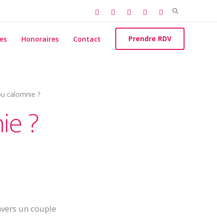
Search
for:
Prendre RDV
es
Honoraires
Contact
u calomnie ?
ie ?
nvers un couple