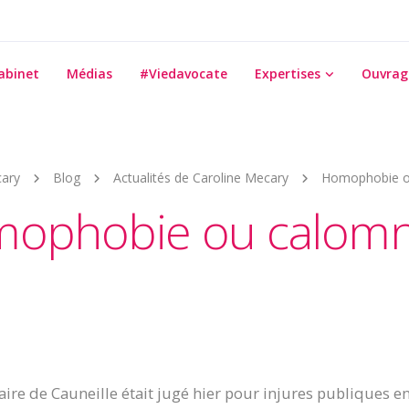
abinet
Médias
#Viedavocate
Expertises
Ouvrag
cary
Blog
Actualités de Caroline Mecary
Homophobie o
ophobie ou calomn
e de Cauneille était jugé hier pour injures publiques e