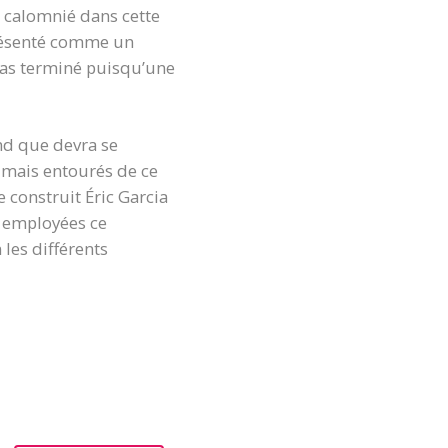
e calomnié dans cette
 présenté comme un
 pas terminé puisqu’une
nd que devra se
s mais entourés de ce
 construit Éric Garcia
t employées ce
 les différents