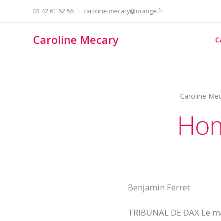
01 42 61 62 56
caroline.mecary@orange.fr
Caroline Mecary
C
Caroline Me
Hom
Benjamin Ferret
TRIBUNAL DE DAX Le mair