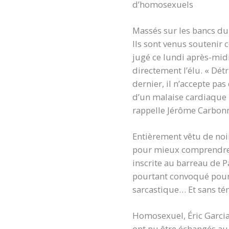
d’homosexuels
Massés sur les bancs du 
Ils sont venus soutenir 
jugé ce lundi après-midi
directement l’élu. « Dét
dernier, il n’accepte pa
d’un malaise cardiaque –
rappelle Jérôme Carbonne
Entièrement vêtu de noir
pour mieux comprendre c
inscrite au barreau de 
pourtant convoqué pour 
sarcastique… Et sans tém
Homosexuel, Éric Garcia n
ont pu être échangés au 