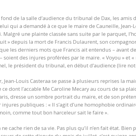
fond de la salle d’audience du tribunal de Dax, les amis d’
celui qui a demandé à ce que le maire de Cauneille, Jean-L
. Malgré une plainte classée sans suite par le parquet, l’
ruit » depuis la mort de Francis Dulaurent, son compagnon
s que les derniers mots que Francis ait entendus – avant d
 soient des injures proférées par le maire. « Voyou » et 
l, le président du tribunal, en début d’audience (lire not
, Jean-Louis Casteraa se passe à plusieurs reprises la ma
e dont l’accable Me Caroline Mecary au cours de sa plaido
Paris, dresse un sombre portrait du maire, et de son pré
injures publiques : « Il s’agit d’une homophobie ordinair
oin, comme tout bon harceleur sait le faire ».
e cache rien de sa vie. Pas plus qu’il n’en fait état. Bien
cours de cette dispute du mois de juillet, c’est quinze ans 