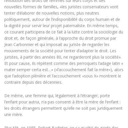
l’évolution des droits de femmes sur leurs corps et des
nouvelles formes de familles, «les juristes conservateurs vont
tenter d’élaborer de nouvelles notions, plus neutres
politiquement, autour de l’indisponibilité du corps humain et de
la dignité pour servir leur projet paternaliste. En même temps,
ce courant participera de ce fait à la lutte contre la sociologie du
droit et, de façon générale, à l’approche du droit promue par
Jean Carbonnier et qui imposait au juriste de regarder les
mouvements de la société pour tenter d’adapter le droit. Les
juristes, à partir des années 80, ne regarderont plus la société».
Et pour cause, ils répètent comme des perroquets l’adage latin «
mater semper certa est…» («l’accouchement fait la mère»), alors
que l’adoption plénière et l’accouchement «sous X» montrent le
contraire depuis des décennies.
De même, une femme qui, légalement à l’étranger, porte
l’enfant pour autrui, n’a pas consenti à être la mère de l’enfant :
les droits étrangers permettent qu’elle ne soit pas juridiquement
une mère.
Plus tôt, en 1985, Robert Badinter, en sa qualité de garde des