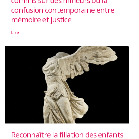
commis sur des mineurs ou la
confusion contemporaine entre
mémoire et justice
Lire
Reconnaître la filiation des enfants