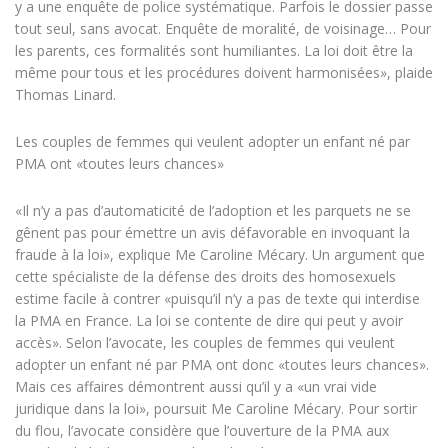
y a une enquête de police systématique. Parfois le dossier passe
tout seul, sans avocat. Enquête de moralité, de voisinage… Pour
les parents, ces formalités sont humiliantes. La loi doit être la
même pour tous et les procédures doivent harmonisées», plaide
Thomas Linard.
Les couples de femmes qui veulent adopter un enfant né par
PMA ont «toutes leurs chances»
«Il n’y a pas d’automaticité de l’adoption et les parquets ne se
gênent pas pour émettre un avis défavorable en invoquant la
fraude à la loi», explique Me Caroline Mécary. Un argument que
cette spécialiste de la défense des droits des homosexuels
estime facile à contrer «puisqu’il n’y a pas de texte qui interdise
la PMA en France. La loi se contente de dire qui peut y avoir
accès». Selon l’avocate, les couples de femmes qui veulent
adopter un enfant né par PMA ont donc «toutes leurs chances».
Mais ces affaires démontrent aussi qu’il y a «un vrai vide
juridique dans la loi», poursuit Me Caroline Mécary. Pour sortir
du flou, l’avocate considère que l’ouverture de la PMA aux