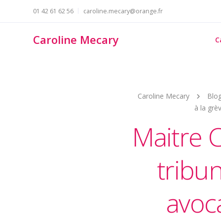
01 42 61 62 56
caroline.mecary@orange.fr
Caroline Mecary
C
Caroline Mecary
Blo
à la grè
Maitre C
tribun
avoca