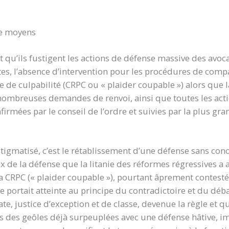
de moyens
t qu’ils fustigent les actions de défense massive des avoc
, l’absence d’intervention pour les procédures de comp
 de culpabilité (CRPC ou « plaider coupable ») alors que 
s nombreuses demandes de renvoi, ainsi que toutes les act
irmées par le conseil de l’ordre et suivies par la plus gr
i stigmatisé, c’est le rétablissement d’une défense sans con
de la défense que la litanie des réformes régressives a a
 la CRPC (« plaider coupable »), pourtant âprement conte
le portait atteinte au principe du contradictoire et du déba
, justice d’exception et de classe, devenue la règle et qu
ns des geôles déjà surpeuplées avec une défense hâtive, i