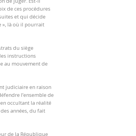
n de juger. Est-il
hoix de ces procédures
suites et qui décide
, là où il pourrait
strats du siège
des instructions
acle au mouvement de
t judiciaire en raison
défendre l’ensemble de
 en occultant la réalité
 des années, du fait
reur de la République