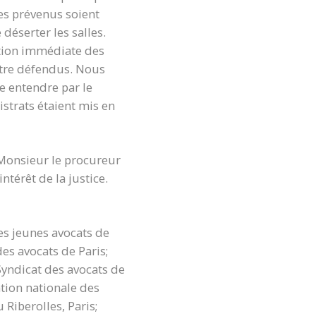
les prévenus soient
 déserter les salles.
ution immédiate des
’être défendus. Nous
e entendre par le
strats étaient mis en
t Monsieur le procureur
térêt de la justice.
des jeunes avocats de
es avocats de Paris;
Syndicat des avocats de
ation nationale des
Riberolles, Paris;