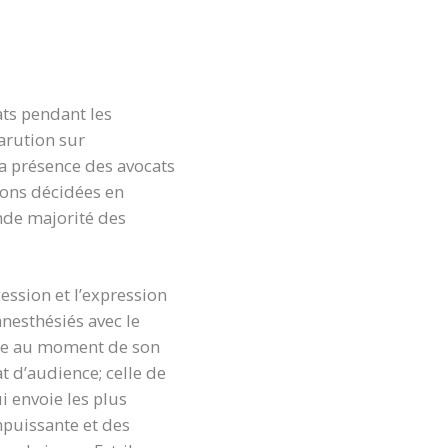
ats pendant les
arution sur
la présence des avocats
ions décidées en
ande majorité des
cession et l’expression
nesthésiés avec le
stée au moment de son
t d’audience; celle de
i envoie les plus
mpuissante et des