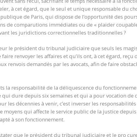
vent sans recul, sacrifiant le temps nécessaire à la fonctio
eler, à cet égard, que le seul et unique responsable du c
épublique de Paris, qui dispose de l’opportunité des pour
ons de comparutions immédiates ou de « plaider coupable »
vant les juridictions correctionnelles traditionnelles ?
eur le président du tribunal judiciaire que seuls les magi
aire renvoyer les affaires et qu’ils ont, à cet égard, reçu 
 aux renvois demandés par les avocats, afin de faire obst
ats la responsabilité de la déliquescence du fonctionnemen
qui dure depuis six semaines et qui a pour vocation de 
our les décennies à venir, c’est inverser les responsabilités
moyens qui affecte le service public de la justice depuis
apté à son fonctionnement.
nstater que le président du tribunal judiciaire et le pro cu