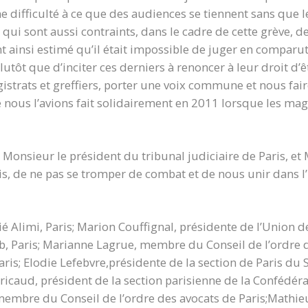
e difficulté à ce que des audiences se tiennent sans que 
 qui sont aussi contraints, dans le cadre de cette grève, de
nt ainsi estimé qu’il était impossible de juger en compar
lutôt que d’inciter ces derniers à renoncer à leur droit d
istrats et greffiers, porter une voix commune et nous fair
nous l’avions fait solidairement en 2011 lorsque les magi
 Monsieur le président du tribunal judiciaire de Paris, e
s, de ne pas se tromper de combat et de nous unir dans l’in
ié Alimi, Paris; Marion Couffignal, présidente de l’Union 
b, Paris; Marianne Lagrue, membre du Conseil de l’ordre d
is; Elodie Lefebvre,présidente de la section de Paris du 
ericaud, président de la section parisienne de la Confédér
membre du Conseil de l’ordre des avocats de Paris;Mathieu 