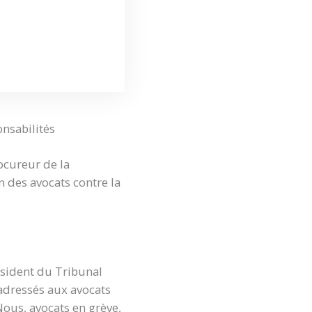
onsabilités
rocureur de la
 des avocats contre la
ésident du Tribunal
 adressés aux avocats
ous, avocats en grève,