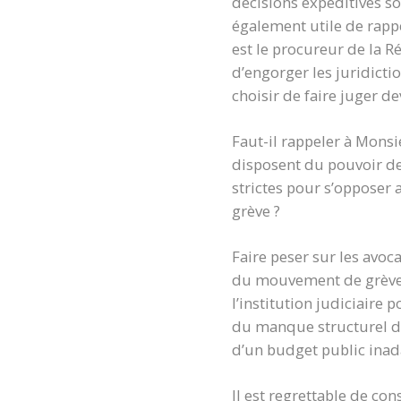
décisions expéditives sou
également utile de rapp
est le procureur de la R
d’engorger les juridicti
choisir de faire juger de
Faut-il rappeler à Monsi
disposent du pouvoir de f
strictes pour s’opposer
grève ?
Faire peser sur les avoc
du mouvement de grève 
l’institution judiciaire p
du manque structurel de 
d’un budget public inad
Il est regrettable de co