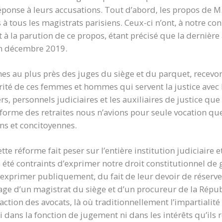
ponse à leurs accusations. Tout d’abord, les propos de M.
 à tous les magistrats parisiens. Ceux-ci n’ont, à notre co
 à la parution de ce propos, étant précisé que la dernièr
en décembre 2019.
s au plus près des juges du siège et du parquet, recevo
darité de ces femmes et hommes qui servent la justice av
ers, personnels judiciaires et les auxiliaires de justice qu
éforme des retraites nous n’avions pour seule vocation que
ns et concitoyennes.
tte réforme fait peser sur l’entière institution judiciaire e
 été contraints d’exprimer notre droit constitutionnel de g
’exprimer publiquement, du fait de leur devoir de réserve
mage d’un magistrat du siège et d’un procureur de la Rép
’action des avocats, là où traditionnellement l’impartialité
i dans la fonction de jugement ni dans les intérêts qu’ils 