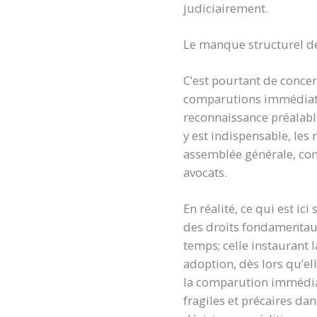
judiciairement.
Le manque structurel 
C’est pourtant de concer
comparutions immédiates
reconnaissance préalable
y est indispensable, le
assemblée générale, conf
avocats.
En réalité, ce qui est ic
des droits fondamentaux 
temps; celle instaurant
adoption, dès lors qu’el
la comparution immédiate
fragiles et précaires da