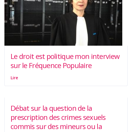
Le droit est politique mon interview
sur le Fréquence Populaire
Lire
Débat sur la question de la
prescription des crimes sexuels
commis sur des mineurs ou la